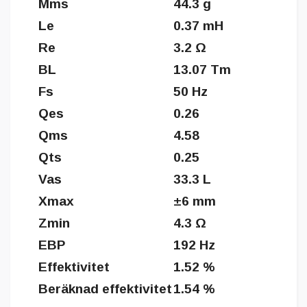
Mms
44.3 g
Le
0.37 mH
Re
3.2 Ω
BL
13.07 Tm
Fs
50 Hz
Qes
0.26
Qms
4.58
Qts
0.25
Vas
33.3 L
Xmax
±6 mm
Zmin
4.3 Ω
EBP
192 Hz
Effektivitet
1.52 %
Beräknad effektivitet
1.54 %