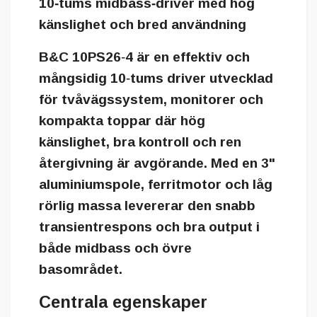
10‑tums midbass‑driver med hög
känslighet och bred användning
B&C 10PS26‑4 är en effektiv och
mångsidig 10‑tums driver utvecklad
för tvåvägssystem, monitorer och
kompakta toppar där hög
känslighet, bra kontroll och ren
återgivning är avgörande. Med en 3"
aluminiumspole, ferritmotor och låg
rörlig massa levererar den snabb
transientrespons och bra output i
både midbass och övre
basområdet.
Centrala egenskaper