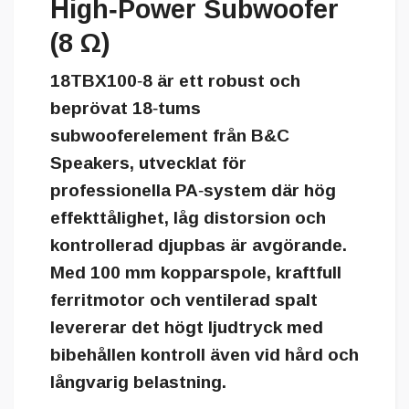
High‑Power Subwoofer
(8 Ω)
18TBX100‑8 är ett robust och
beprövat 18‑tums
subwooferelement från B&C
Speakers, utvecklat för
professionella PA‑system där hög
effekttålighet, låg distorsion och
kontrollerad djupbas är avgörande.
Med 100 mm kopparspole, kraftfull
ferritmotor och ventilerad spalt
levererar det högt ljudtryck med
bibehållen kontroll även vid hård och
långvarig belastning.