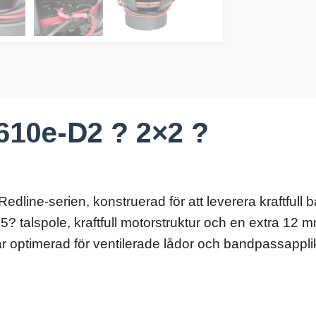
610e-D2 ? 2×2 ?
dline-serien, konstruerad för att leverera kraftfull
5? talspole, kraftfull motorstruktur och en extra 12
r optimerad för ventilerade lådor och bandpassapplik