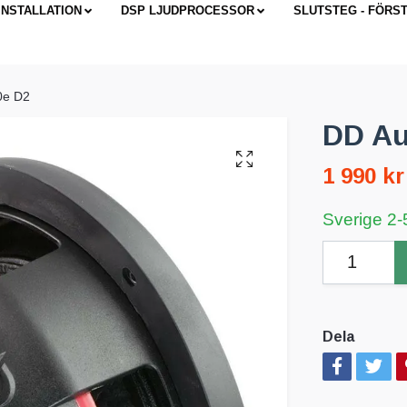
INSTALLATION
DSP LJUDPROCESSOR
SLUTSTEG - FÖRS
0e D2
DD Au
1 990 kr
Sverige 2-
Dela