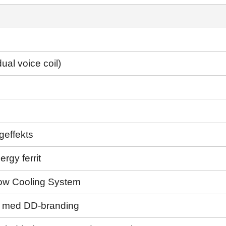
ual voice coil)
geffekts
rgy ferrit
ow Cooling System
m med DD-branding