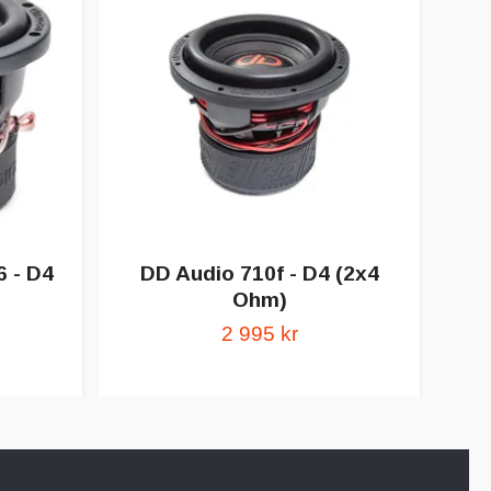
6 - D4
DD Audio 710f - D4 (2x4
Ohm)
2 995 kr