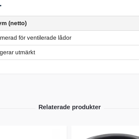
r
ym (netto)
merad för ventilerade lådor
gerar utmärkt