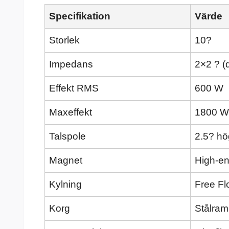
Specifikation
Värde
Storlek
10?
Impedans
2×2 ? (d
Effekt RMS
600 W
Maxeffekt
1800 W
Talspole
2.5? hö
Magnet
High-ene
Kylning
Free Fl
Korg
Stålra