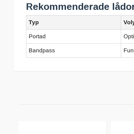
Rekommenderade lådo
Typ
Vol
Portad
Opti
Bandpass
Fun