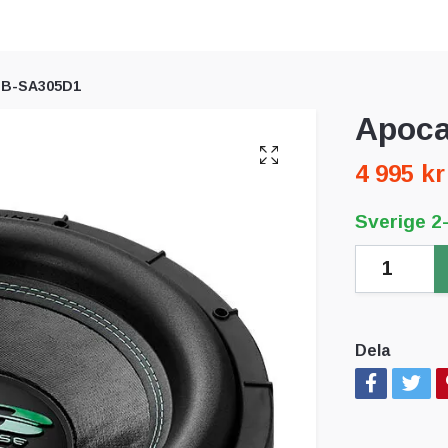
DB-SA305D1
Apoca
4 995 kr
Sverige 2
Dela