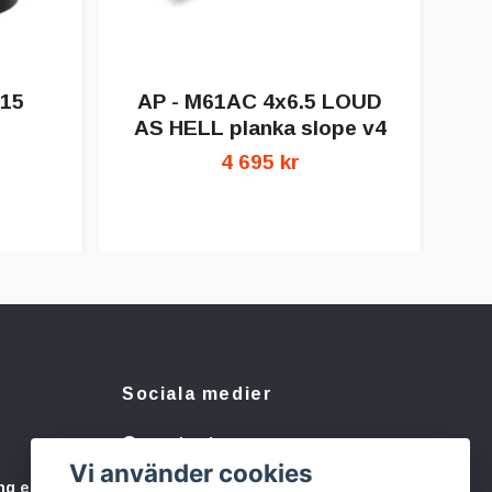
 15
AP - M61AC 4x6.5 LOUD
AP
AS HELL planka slope v4
4 695 kr
Sociala medier
Facebook
Vi använder cookies
Instagram
ng eller