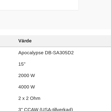
Värde
Apocalypse DB-SA305D2
15"
2000 W
4000 W
2 x 2 Ohm
3" CCAW (USA-tillverkad)