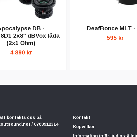
Apocalypse DB -
DeafBonce MLT -
8D1 2x8" dBVox låda
595 kr
(2x1 Ohm)
4 890 kr
att kontakta oss på
Kontakt
koutsound.net
/ 0768912314
Köpvillkor
Information inför ljudinställni