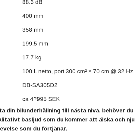
88.6 dB
400 mm
358 mm
199.5 mm
17.7 kg
100 L netto, port 300 cm² × 70 cm @ 32 Hz
DB-SA305D2
ca 4?995 SEK
ta din bilunderhållning till nästa nivå, behöver d
ativt basljud som du kommer att älska och njuta a
levelse som du förtjänar.