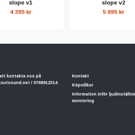
slope v1
slope v2
4 395 kr
5 895 kr
att kontakta oss på
Kontakt
koutsound.net
/ 0768912314
Köpvillkor
Information inför ljudinställni
montering