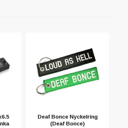
x6.5
Deaf Bonce Nyckelring
Ma
nka
(Deaf Bonce)