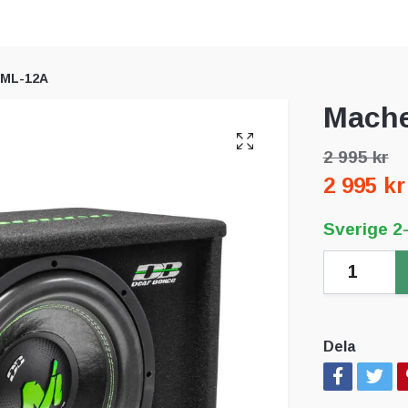
 ML-12A
Mache
2 995 kr
2 995 kr
Sverige 2
Dela