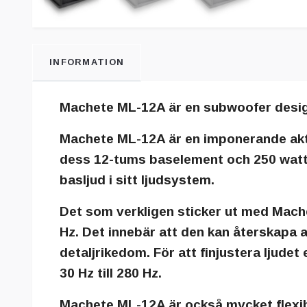
INFORMATION
Machete ML-12A är en subwoofer designa
Machete ML-12A är en imponerande aktiv
dess 12-tums baselement och 250 watt R
basljud i sitt ljudsystem.
Det som verkligen sticker ut med Mach
Hz. Det innebär att den kan återskapa 
detaljrikedom. För att finjustera ljude
30 Hz till 280 Hz.
Machete ML-12A är också mycket flexib