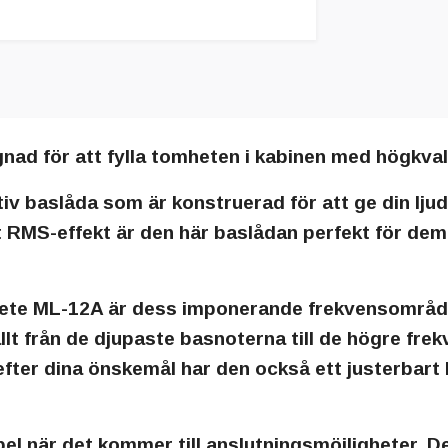
d för att fylla tomheten i kabinen med högkvalit
 baslåda som är konstruerad för att ge din ljud
MS-effekt är den här baslådan perfekt för dem som
ete ML-12A är dess imponerande frekvensområde s
allt från de djupaste basnoterna till de högre f
t efter dina önskemål har den också ett justerbart
el när det kommer till anslutningsmöjligheter. 