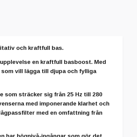
ativ och kraftfull bas.
upplevelse en kraftfull basboost. Med
 vill lägga till djupa och fylliga
om sträcker sig från 25 Hz till 280
rekvenserna med imponerande klarhet och
 lågpassfilter med en omfattning från
Den har högnivå-ingångar som gör det