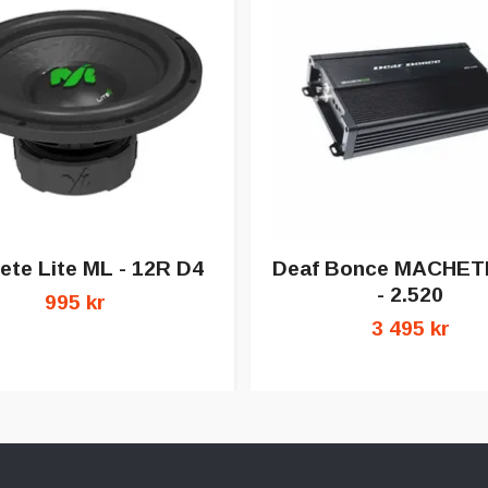
te Lite ML - 12R D4
Deaf Bonce MACHET
- 2.520
995 kr
3 495 kr