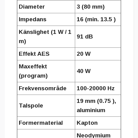
Diameter
3 (80 mm)
Impedans
16 (min. 13.5 )
Känslighet (1 W / 1
91 dB
m)
Effekt AES
20 W
Maxeffekt
40 W
(program)
Frekvensområde
100-20000 Hz
19 mm (0.75 ),
Talspole
aluminium
Formermaterial
Kapton
Neodymium