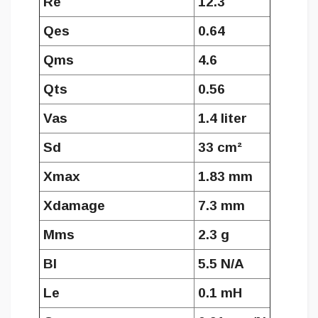
Re
12.3
Qes
0.64
Qms
4.6
Qts
0.56
Vas
1.4 liter
Sd
33 cm²
Xmax
1.83 mm
Xdamage
7.3 mm
Mms
2.3 g
Bl
5.5 N/A
Le
0.1 mH