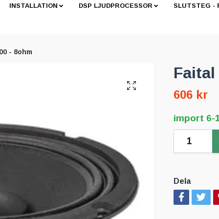
INSTALLATION
DSP LJUDPROCESSOR
SLUTSTEG -
300 - 8ohm
Faita
606 kr
import 6-
Dela