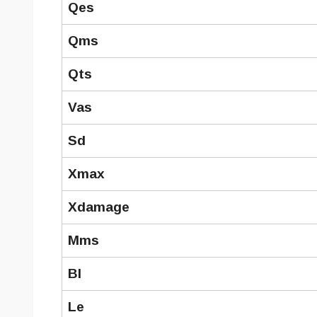
Qes
Qms
Qts
Vas
Sd
Xmax
Xdamage
Mms
Bl
Le