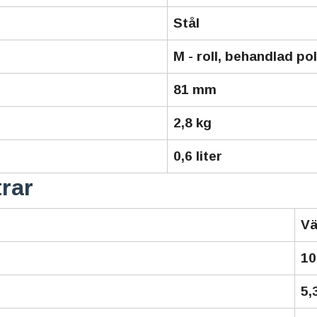
Stål
M - roll, behandlad po
81 mm
2,8 kg
0,6 liter
trar
Vä
10
5,