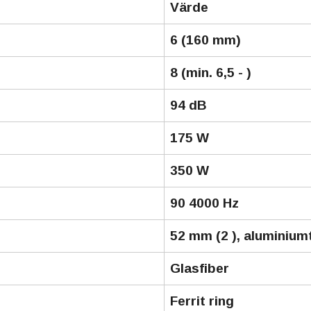
Värde
6 (160 mm)
8 (min. 6,5 - )
94 dB
175 W
350 W
90 4000 Hz
52 mm (2 ), aluminium
Glasfiber
Ferrit ring