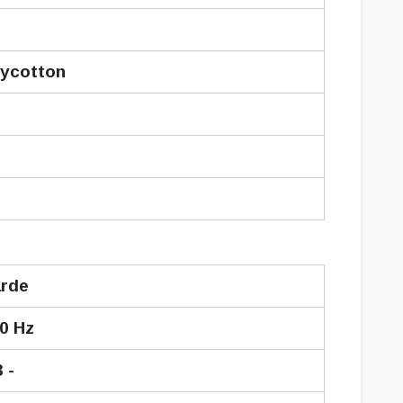
lycotton
rde
0 Hz
3 -