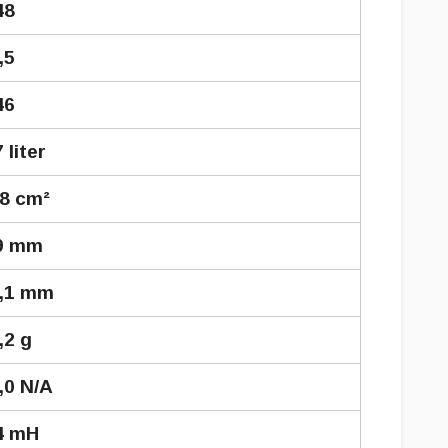
48
,5
46
 liter
8 cm²
9 mm
,1 mm
,2 g
,0 N/A
4 mH