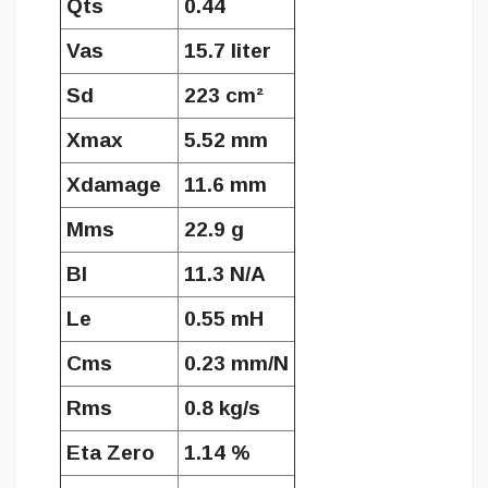
Qts
0.44
Vas
15.7 liter
Sd
223 cm²
Xmax
5.52 mm
Xdamage
11.6 mm
Mms
22.9 g
Bl
11.3 N/A
Le
0.55 mH
Cms
0.23 mm/N
Rms
0.8 kg/s
Eta Zero
1.14 %