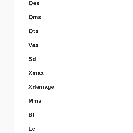
Qes
Qms
Qts
Vas
Sd
Xmax
Xdamage
Mms
Bl
Le