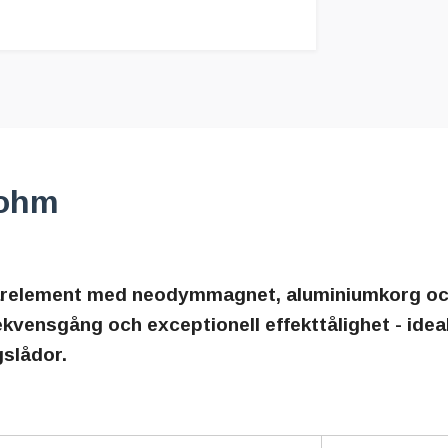
6ohm
arelement med neodymmagnet, aluminiumkorg och
ekvensgång och exceptionell effekttålighet - idea
slådor.