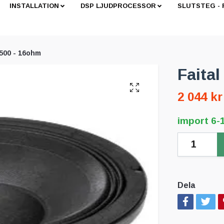
INSTALLATION
DSP LJUDPROCESSOR
SLUTSTEG -
H500 - 16ohm
Faita
2 044 kr
import 6-
Dela