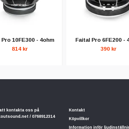
l Pro 10FE300 - 4ohm
Faital Pro 6FE200 -
814 kr
390 kr
att kontakta oss på
Kontakt
koutsound.net
/ 0768912314
Köpvillkor
Information inför ljudinställni