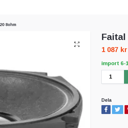
120 8ohm
Faita
1 087 kr
import 6-
Dela