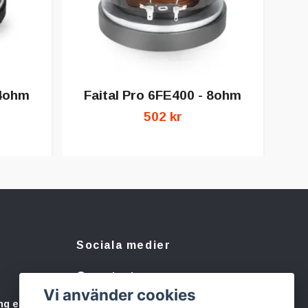
 4ohm
Faital Pro 6FE400 - 8ohm
F
502 kr
Sociala medier
Facebook
Vi använder cookies
Instagram
ng eller