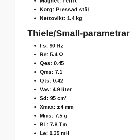
Magnet:
Ferrit
Korg:
Pressad stål
Nettovikt:
1.4 kg
Thiele/Small‑parametrar
Fs:
90 Hz
Re:
5.4 Ω
Qes:
0.45
Qms:
7.1
Qts:
0.42
Vas:
4.9 liter
Sd:
95 cm²
Xmax:
±4 mm
Mms:
7.5 g
BL:
7.8 Tm
Le:
0.35 mH