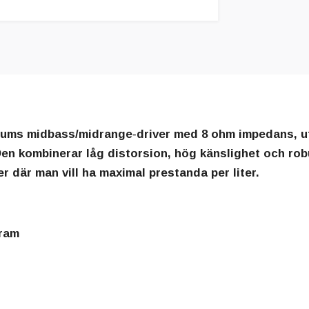
tums midbass/midrange‑driver med 8 ohm impedans, ut
Den kombinerar låg distorsion, hög känslighet och rob
er där man vill ha maximal prestanda per liter.
gram