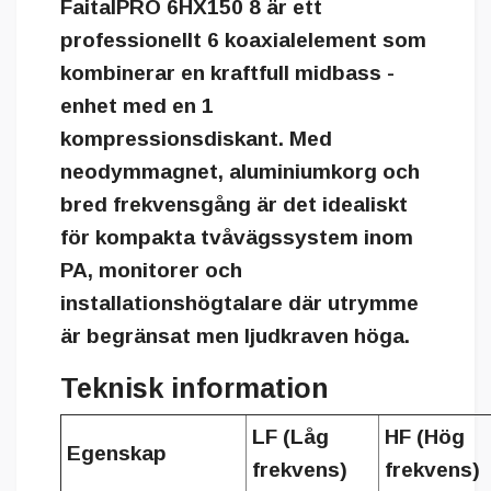
FaitalPRO 6HX150 8 är ett
professionellt 6 koaxialelement som
kombinerar en kraftfull midbass -
enhet med en 1
kompressionsdiskant. Med
neodymmagnet, aluminiumkorg och
bred frekvensgång är det idealiskt
för kompakta tvåvägssystem inom
PA, monitorer och
installationshögtalare där utrymme
är begränsat men ljudkraven höga.
Teknisk information
LF (Låg
HF (Hög
Egenskap
frekvens)
frekvens)