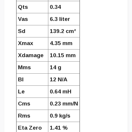
Qts
0.34
Vas
6.3 liter
Sd
139.2 cm²
Xmax
4.35 mm
Xdamage
10.15 mm
Mms
14 g
Bl
12 N/A
Le
0.64 mH
Cms
0.23 mm/N
Rms
0.9 kg/s
Eta Zero
1.41 %