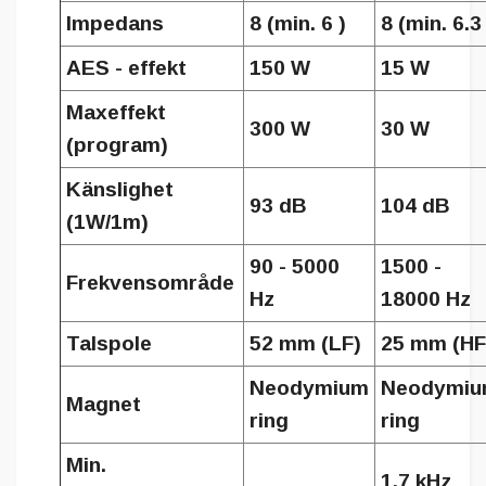
Impedans
8 (min. 6 )
8 (min. 6.3 
AES - effekt
150 W
15 W
Maxeffekt
300 W
30 W
(program)
Känslighet
93 dB
104 dB
(1W/1m)
90 - 5000
1500 -
Frekvensområde
Hz
18000 Hz
Talspole
52 mm (LF)
25 mm (HF
Neodymium
Neodymi
Magnet
ring
ring
Min.
1.7 kHz