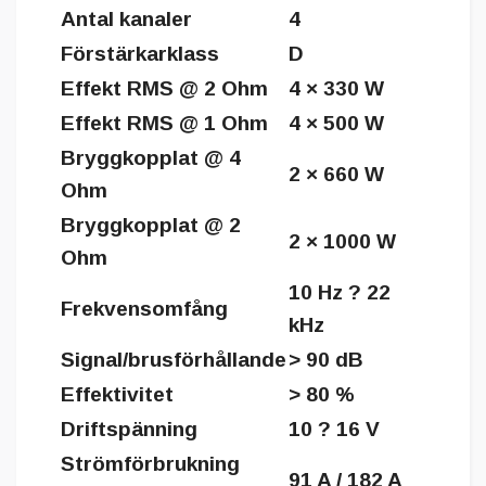
Antal kanaler
4
Förstärkarklass
D
Effekt RMS @ 2 Ohm
4 × 330 W
Effekt RMS @ 1 Ohm
4 × 500 W
Bryggkopplat @ 4
2 × 660 W
Ohm
Bryggkopplat @ 2
2 × 1000 W
Ohm
10 Hz ? 22
Frekvensomfång
kHz
Signal/brusförhållande
> 90 dB
Effektivitet
> 80 %
Driftspänning
10 ? 16 V
Strömförbrukning
91 A / 182 A