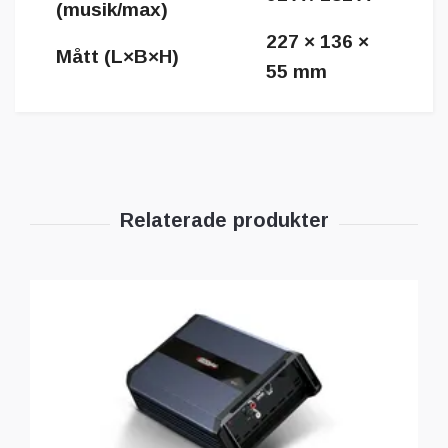
(musik/max)
227 × 136 ×
Mått (L×B×H)
55 mm