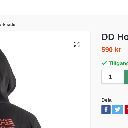
ark side
DD Ho
590 kr
Tillgäng
Dela