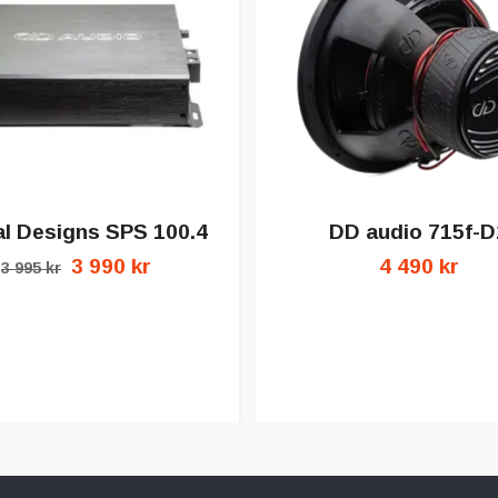
al Designs SPS 100.4
DD audio 715f-D
3 990 kr
4 490 kr
3 995 kr