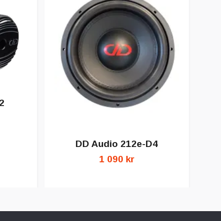
2
2
DD Audio 212e-D4
1 090 kr