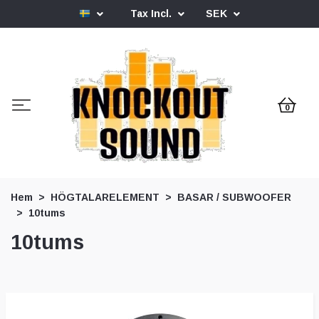
Tax Incl.
SEK
0
Hem
HÖGTALARELEMENT
BASAR / SUBWOOFER
10tums
10tums