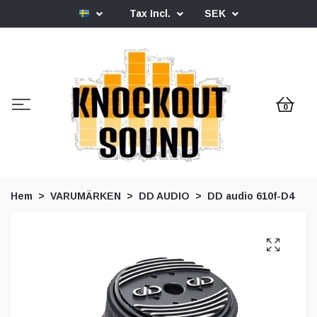
Tax Incl.
SEK
0
Hem
VARUMÄRKEN
DD AUDIO
DD audio 610f-D4