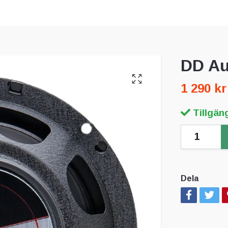
DD Au
1 290 kr
Tillgäng
Dela