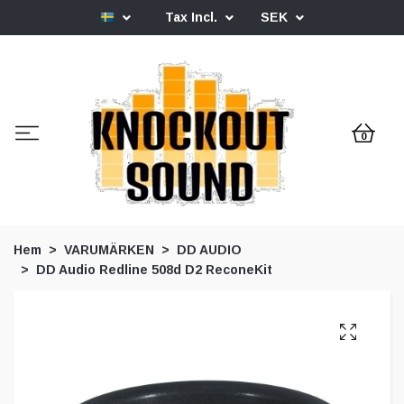
Tax Incl.
SEK
0
Hem
VARUMÄRKEN
DD AUDIO
DD Audio Redline 508d D2 ReconeKit