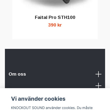
Faital Pro STH100
390 kr
Om oss
Sociala medier
Vi använder cookies
KNOCKOUT SOUND använder cookies. Du måste