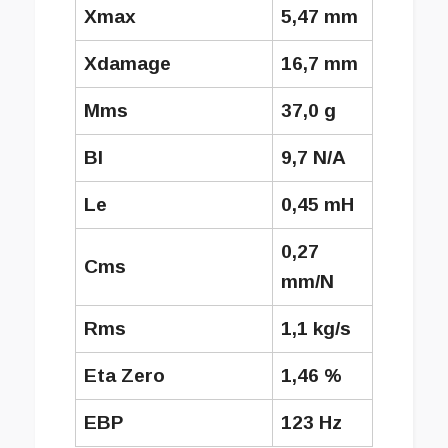
Xmax
5,47 mm
Xdamage
16,7 mm
Mms
37,0 g
Bl
9,7 N/A
Le
0,45 mH
0,27
Cms
mm/N
Rms
1,1 kg/s
Eta Zero
1,46 %
EBP
123 Hz