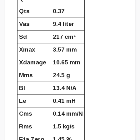
Qts
0.37
Vas
9.4 liter
Sd
217 cm²
Xmax
3.57 mm
Xdamage
10.65 mm
Mms
24.5 g
Bl
13.4 N/A
Le
0.41 mH
Cms
0.14 mm/N
Rms
1.5 kg/s
Eta Zero
1.45 %