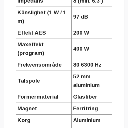
Impedans
8 (min. 6.3 )
Känslighet (1 W / 1
97 dB
m)
Effekt AES
200 W
Maxeffekt
400 W
(program)
Frekvensområde
80 6300 Hz
52 mm
Talspole
aluminium
Formermaterial
Glasfiber
Magnet
Ferritring
Korg
Aluminium