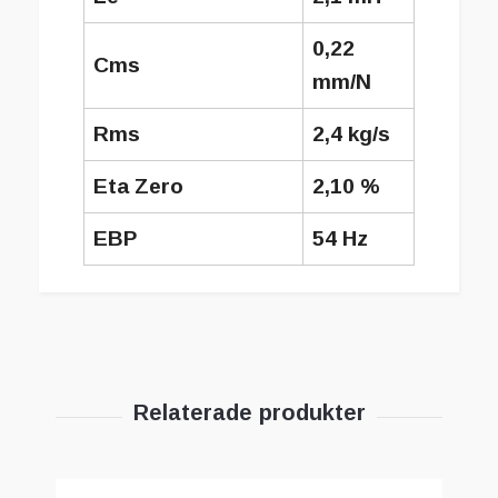
0,22
Cms
mm/N
Rms
2,4 kg/s
Eta Zero
2,10 %
EBP
54 Hz