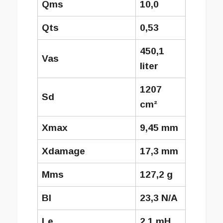
Qms
10,0
Qts
0,53
450,1
Vas
liter
1207
Sd
cm²
Xmax
9,45 mm
Xdamage
17,3 mm
Mms
127,2 g
Bl
23,3 N/A
Le
2,1 mH