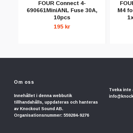
FOUR Connect 4-
FOUR
690661MiniANL Fuse 30A,
M4 fo
10pcs
1
195 kr
Om oss
Tveka inte 
Innehållet i denna webbutik
info@knoc
tillhandahålls, uppdateras och hanteras
av Knockout Sound AB.
Organisationsnummer: 559284-9276