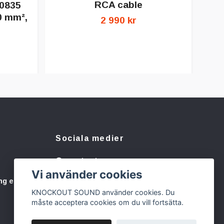
RCA cable
0835
0 mm²,
S
2 990 kr
Sociala medier
Facebook
Vi använder cookies
Instagram
ng eller
KNOCKOUT SOUND använder cookies. Du
måste acceptera cookies om du vill fortsätta.