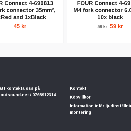
 Connect 4-690813
FOUR Connect 4-69
rk connector 35mm²,
M4 fork connector 6.
xRed and 1xBlack
10x black
45 kr
59 kr
59 kr
att kontakta oss på
Kontakt
koutsound.net
/ 0768912314
Köpvillkor
Information inför ljudinställni
montering