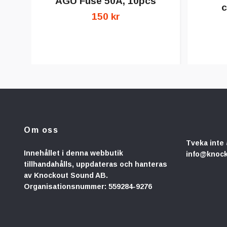
AGU Fuse 50A, 10pcs
c
150 kr
Om oss
Tveka inte 
Innehållet i denna webbutik
info@knoc
tillhandahålls, uppdateras och hanteras
av Knockout Sound AB.
Organisationsnummer: 559284-9276