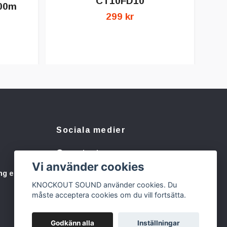
CT10FD10
200m
299 kr
Sociala medier
Facebook
Vi använder cookies
Instagram
ng eller
KNOCKOUT SOUND använder cookies. Du
måste acceptera cookies om du vill fortsätta.
Godkänn alla
Inställningar