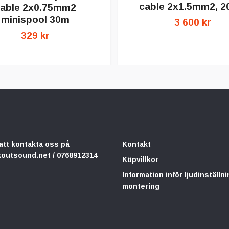
cable 2x1.5mm2, 
able 2x0.75mm2
minispool 30m
3 600 kr
329 kr
att kontakta oss på
Kontakt
koutsound.net
/ 0768912314
Köpvillkor
Information inför ljudinställni
montering