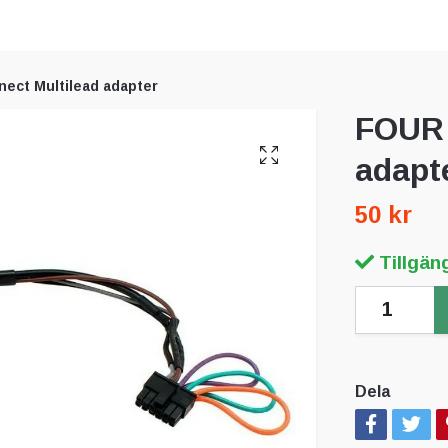
ect Multilead adapter
FOUR 
adapt
50 kr
Tillgäng
Dela