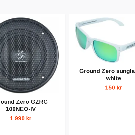
Ground Zero sungl
white
150 kr
round Zero GZRC
100NEO-IV
1 990 kr