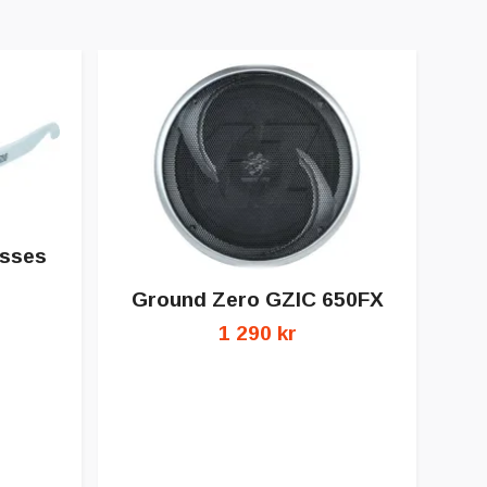
asses
Ground Zero GZIC 650FX
1 290 kr
G