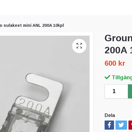
 sulakeet mini ANL 200A 10kpl
Groun
200A 
600 kr
Tillgäng
Dela