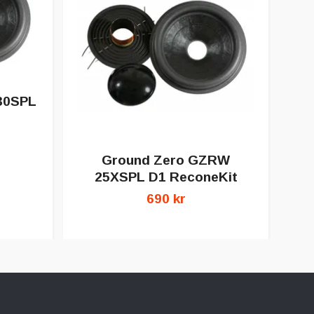
30SPL
Ground Zero GZRW
25XSPL D1 ReconeKit
690 kr