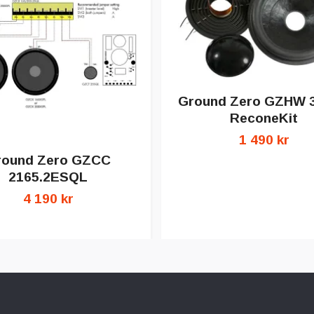
Ground Zero GZHW 
ReconeKit
1 490 kr
round Zero GZCC
2165.2ESQL
4 190 kr