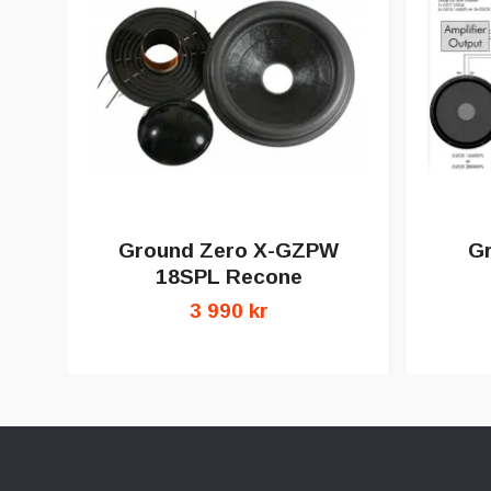
Ground Zero X-GZPW
G
18SPL Recone
3 990 kr