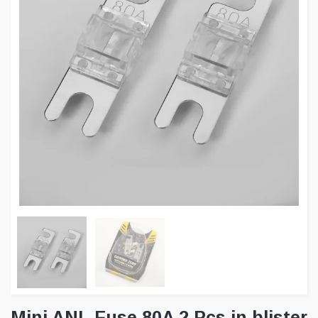
Mini ANL Fuse 80A 2 Pcs in blister