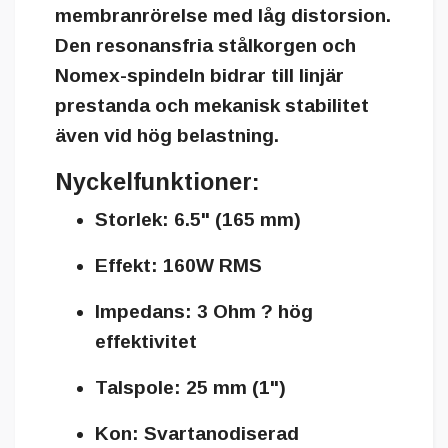
membranrörelse med låg distorsion.
Den
resonansfria stålkorgen
och
Nomex-spindeln
bidrar till linjär
prestanda och mekanisk stabilitet
även vid hög belastning.
Nyckelfunktioner:
Storlek:
6.5" (165 mm)
Effekt:
160W RMS
Impedans:
3 Ohm ? hög
effektivitet
Talspole:
25 mm (1")
Kon:
Svartanodiserad