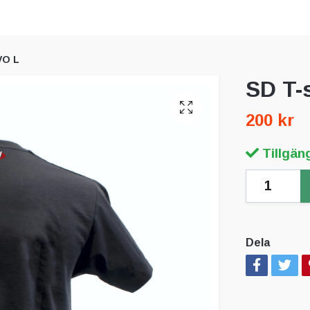
VO L
SD T-
200 kr
Tillgäng
Dela