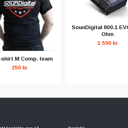
SounDigital 800.1 EVO
Ohm
1 590 kr
-shirt M Comp. team
250 kr