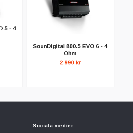
 5 - 4
So
SounDigital 800.5 EVO 6 - 4
Ohm
2 990 kr
Sociala medier