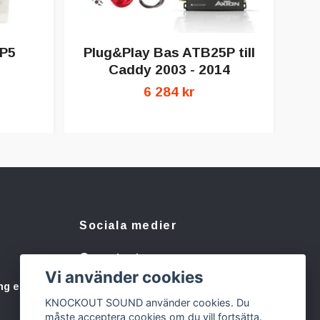
Bu
P5
Plug&Play Bas ATB25P till
Caddy 2003 - 2014
6 284 kr
Sociala medier
Facebook
Vi använder cookies
Instagram
ng eller
KNOCKOUT SOUND använder cookies. Du
måste acceptera cookies om du vill fortsätta.