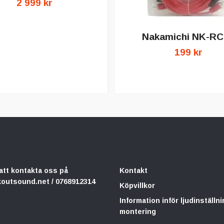
2 999 kr
Nakamichi NK-RC
199 kr
att kontakta oss på
Kontakt
koutsound.net
/ 0768912314
Köpvillkor
Information inför ljudinställni
montering