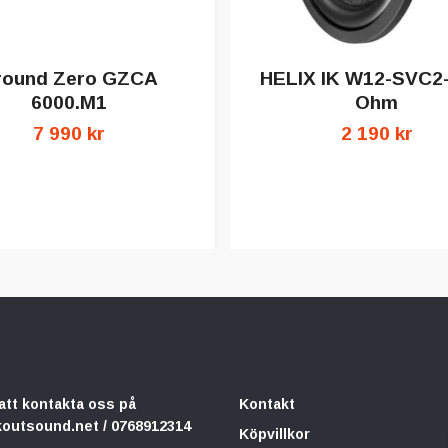
round Zero GZCA
HELIX IK W12-SVC2-
6000.M1
Ohm
7 990 kr
2 190 kr
att kontakta oss på
Kontakt
koutsound.net
/ 0768912314
Köpvillkor