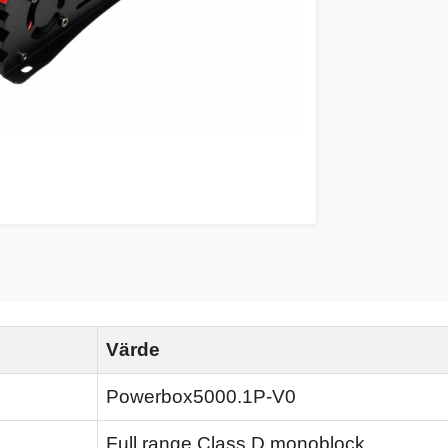
Värde
Powerbox5000.1P-V0
Full range Class D monoblock