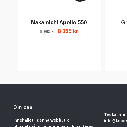
Nakamichi Apollo 550
G
8 995 kr
8 995 kr
Om oss
Tveka inte 
Innehållet i denna webbutik
info@knoc
tillhandahålls, uppdateras och hanteras