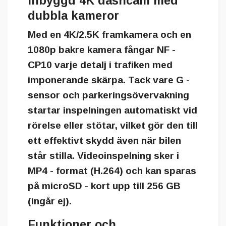
Inbyggd 4K dashcam med
dubbla kameror
Med en
4K/2.5K framkamera
och en
1080p bakre kamera
fångar NF -
CP10 varje detalj i trafiken med
imponerande skärpa. Tack vare G -
sensor och parkeringsövervakning
startar inspelningen automatiskt vid
rörelse eller stötar, vilket gör den till
ett effektivt skydd även när bilen
står stilla. Videoinspelning sker i
MP4 - format (H.264)
och kan sparas
på microSD - kort upp till
256 GB
(ingår ej).
Funktioner och