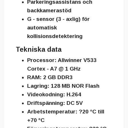
Parkeringsassistans
och
backkamerastöd
G - sensor (3 - axlig)
för
automatisk
kollisionsdetektering
Tekniska data
Processor:
Allwinner V533
Cortex - A7 @ 1 GHz
RAM:
2 GB DDR3
Lagring:
128 MB NOR Flash
Videokodning:
H.264
Driftspänning:
DC 5V
Arbetstemperatur:
?20 °C till
+70 °C