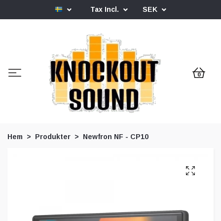
Tax Incl.
SEK
0
Hem
Produkter
Newfron NF - CP10