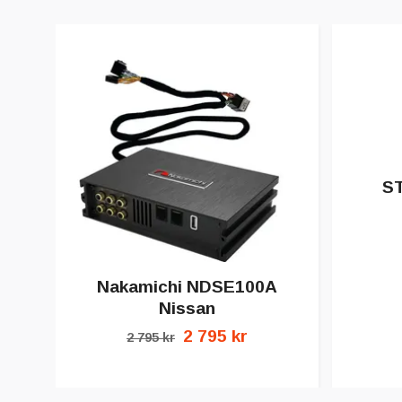
S
Nakamichi NDSE100A
Nissan
2 795 kr
2 795 kr