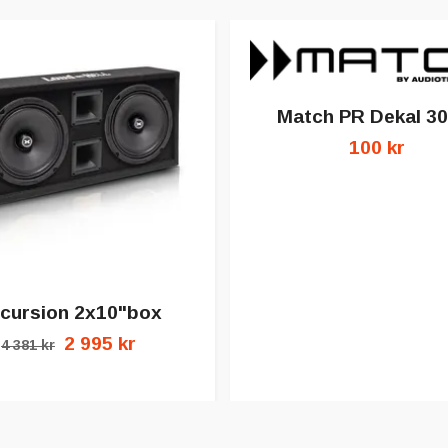
Match PR Dekal 3
100 kr
cursion 2x10"box
2 995 kr
4 381 kr