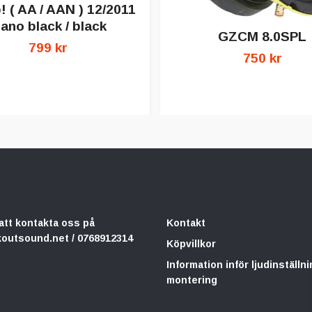
 ( AA / AAN ) 12/2011
iano black / black
GZCM 8.0SPL
799 kr
750 kr
att kontakta oss på
Kontakt
koutsound.net
/ 0768912314
Köpvillkor
Information inför ljudinställni
montering