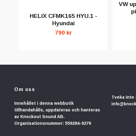
VW up!
p
HELIX CFMK165 HYU.1 -
Hyundai
790 kr
Om oss
Tveka inte 
Innehållet i denna webbutik
info@knoc
tillhandahålls, uppdateras och hanteras
av Knockout Sound AB.
Organisationsnummer: 559284-9276