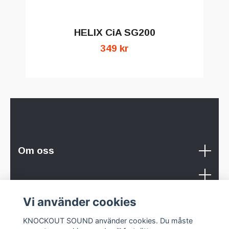
HELIX CiA SG200
H
349 kr
Om oss
Sociala medier
Vi använder cookies
KNOCKOUT SOUND använder cookies. Du måste