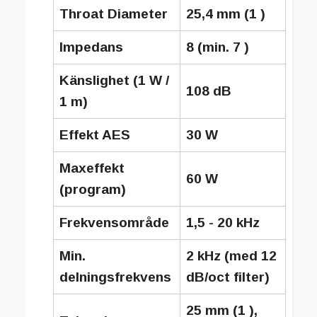
Throat Diameter
25,4 mm (1 )
Impedans
8 (min. 7 )
Känslighet (1 W /
108 dB
1 m)
Effekt AES
30 W
Maxeffekt
60 W
(program)
Frekvensområde
1,5 - 20 kHz
Min.
2 kHz (med 12
delningsfrekvens
dB/oct filter)
25 mm (1 ),