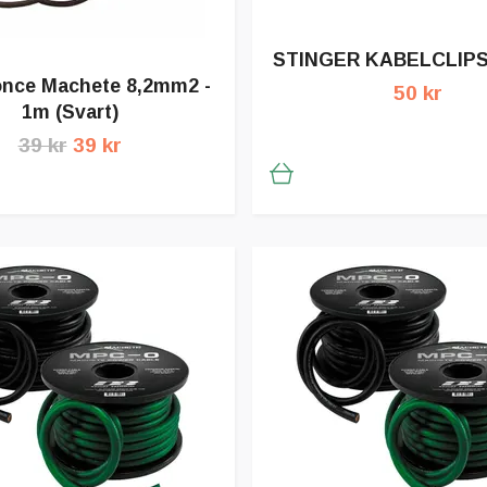
STINGER KABELCLIP
once Machete 8,2mm2 -
50 kr
1m (Svart)
39 kr
39 kr