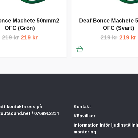
once Machete 50nmm2
Deaf Bonce Machete
OFC (Grön)
OFC (Svart)
219 kr
219 kr
219 kr
219 kr
att kontakta oss på
Kontakt
koutsound.net
/ 0768912314
Köpvillkor
Information inför ljudinställni
montering