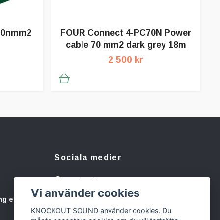
 50nmm2
FOUR Connect 4-PC70N Power
cable 70 mm2 dark grey 18m
2 500 kr
Sociala medier
Facebook
Vi använder cookies
Instagram
ng eller
KNOCKOUT SOUND använder cookies. Du