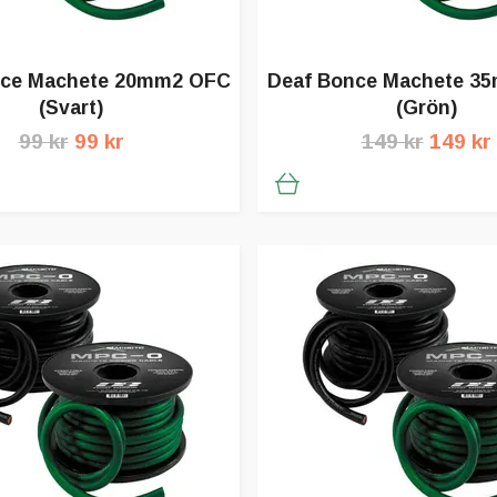
nce Machete 20mm2 OFC
Deaf Bonce Machete 3
(Svart)
(Grön)
99 kr
99 kr
149 kr
149 kr