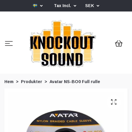
Tax Incl.
SEK
0
Hem
Produkter
Avatar NS-BO0 Full rulle