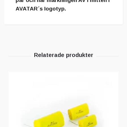
par och har märkningen AV i mitten i
AVATAR´s logotyp.