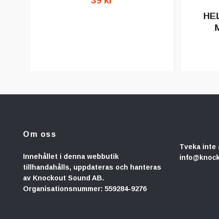
39 kr
HEL
Om oss
Tveka inte 
Innehållet i denna webbutik
info@knoc
tillhandahålls, uppdateras och hanteras
av Knockout Sound AB.
Organisationsnummer: 559284-9276