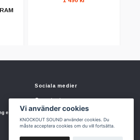
1 490 kr
7RAM
Sociala medier
Facebook
Vi använder cookies
Instagram
ng eller
KNOCKOUT SOUND använder cookies. Du
måste acceptera cookies om du vill fortsätta.