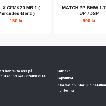
IX CFMK20 MB.1 (
MATCH PP-BMW 1.
Mercedes-Benz )
UP 7DSP
150 kr
990 kr
att kontakta oss på
Kontakt
koutsound.net
/ 0768912314
Köpvillkor
Information inför ljudinställni
montering