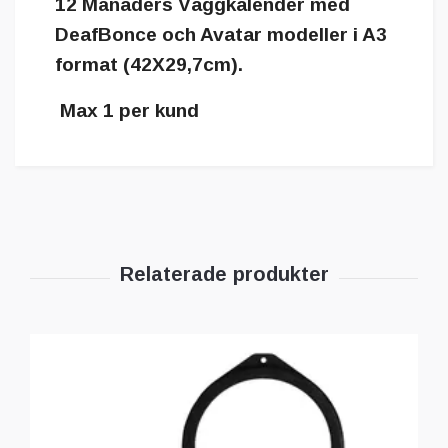
12 Månaders Väggkalender med
DeafBonce och Avatar modeller i A3
format (42X29,7cm).
Max 1 per kund