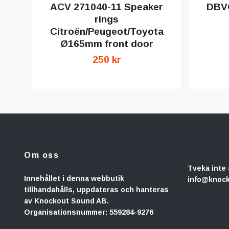
ACV 271040-11 Speaker
DBVO
rings
Citroën/Peugeot/Toyota
Ø165mm front door
250 kr
Om oss
Tveka inte 
Innehållet i denna webbutik
info@knoc
tillhandahålls, uppdateras och hanteras
av Knockout Sound AB.
Organisationsnummer: 559284-9276