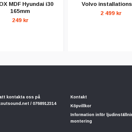
X MDF Hyundai i30
Volvo installations
165mm
2 499 kr
249 kr
att kontakta oss på
Kontakt
koutsound.net
/ 0768912314
Köpvillkor
Information inför ljudinställni
montering