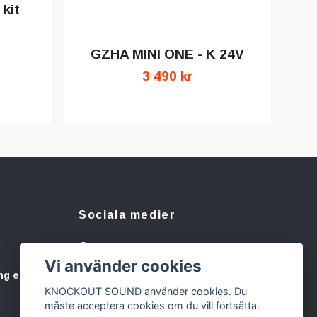
 kit
GZHA MINI ONE - K 24V
A
3 490 kr
Sociala medier
Facebook
Vi använder cookies
Instagram
ng eller
KNOCKOUT SOUND använder cookies. Du
måste acceptera cookies om du vill fortsätta.