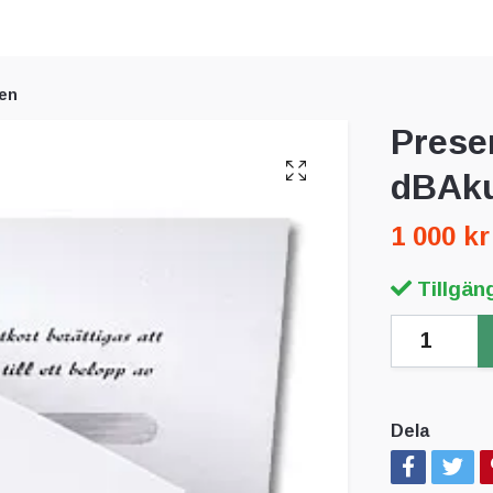
ten
Prese
dBAk
1 000 kr
Tillgäng
Dela