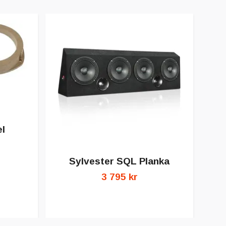
l
Sylvester SQL Planka
3 795 kr