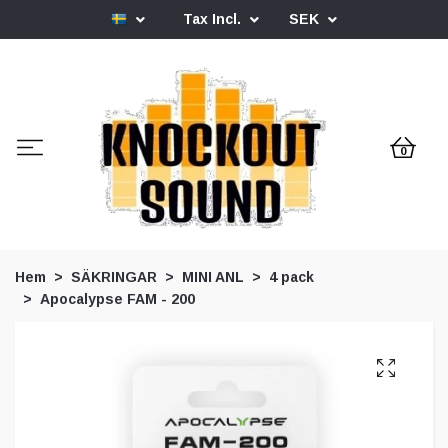
Tax Incl.
SEK
0
Hem
SÄKRINGAR
MINI ANL
4 pack
Apocalypse FAM - 200