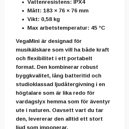
Vattenresistens:
IPX4
Mått:
183 × 76 × 76 mm
Vikt:
0,58 kg
Max arbetstemperatur:
45 °C
VegaMini är designad för
musikälskare som vill ha både kraft
och flexibilitet i ett portabelt
format. Den kombinerar
robust
byggkvalitet
,
lång batteritid
och
studioklassad ljudåtergivning
i en
högtalare som är lika redo för
vardagslyx hemma som för äventyr
ute i naturen. Oavsett vart du tar
den, levererar den alltid ett stort
ljud som imponerar.