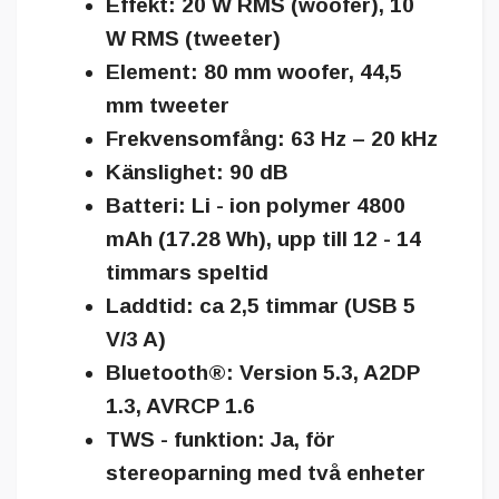
Effekt:
20 W RMS (woofer), 10
W RMS (tweeter)
Element:
80 mm woofer, 44,5
mm tweeter
Frekvensomfång:
63 Hz – 20 kHz
Känslighet:
90 dB
Batteri:
Li - ion polymer 4800
mAh (17.28 Wh), upp till 12 - 14
timmars speltid
Laddtid:
ca 2,5 timmar (USB 5
V/3 A)
Bluetooth®:
Version 5.3, A2DP
1.3, AVRCP 1.6
TWS - funktion:
Ja, för
stereoparning med två enheter