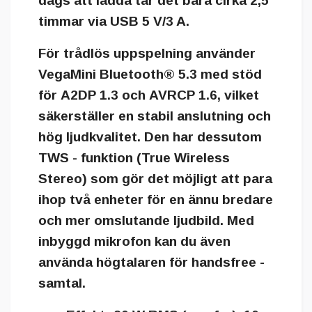
dags att ladda tar det bara cirka
2,5
timmar
via USB 5 V/3 A.
För trådlös uppspelning använder
VegaMini
Bluetooth® 5.3
med stöd
för
A2DP 1.3
och
AVRCP 1.6
, vilket
säkerställer en stabil anslutning och
hög ljudkvalitet. Den har dessutom
TWS - funktion
(True Wireless
Stereo) som gör det möjligt att para
ihop två enheter för en ännu bredare
och mer omslutande ljudbild. Med
inbyggd mikrofon kan du även
använda högtalaren för handsfree -
samtal.