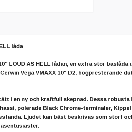
ELL låda
10" LOUD AS HELL lådan, en extra stor baslåda
å Cerwin Vega VMAXX 10" D2, högpresterande du
t i en ny och kraftfull skepnad. Dessa robusta 
chassi, polerade Black Chrome-terminaler, Kipp
standa. Ljudet kan bäst beskrivas som stort och f
basentusiaster.