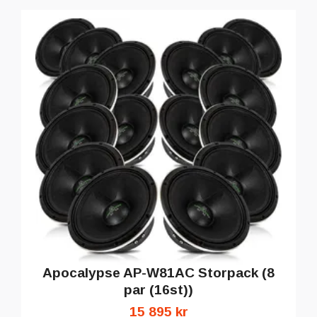
Apocalypse AP-W81AC Storpack (8
par (16st))
15 895 kr