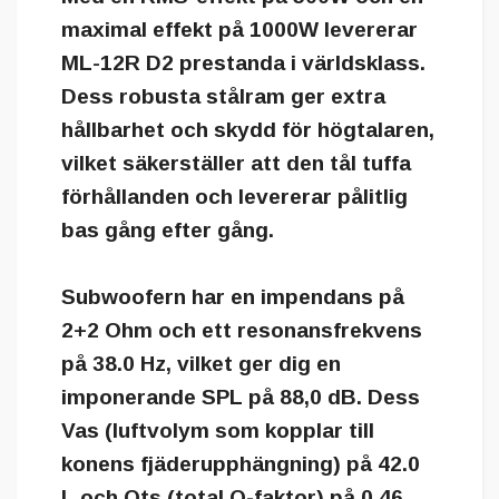
maximal effekt på 1000W levererar
ML-12R D2 prestanda i världsklass.
Dess robusta stålram ger extra
hållbarhet och skydd för högtalaren,
vilket säkerställer att den tål tuffa
förhållanden och levererar pålitlig
bas gång efter gång.
Subwoofern har en impendans på
2+2 Ohm och ett resonansfrekvens
på 38.0 Hz, vilket ger dig en
imponerande SPL på 88,0 dB. Dess
Vas (luftvolym som kopplar till
konens fjäderupphängning) på 42.0
L och Qts (total Q-faktor) på 0.46