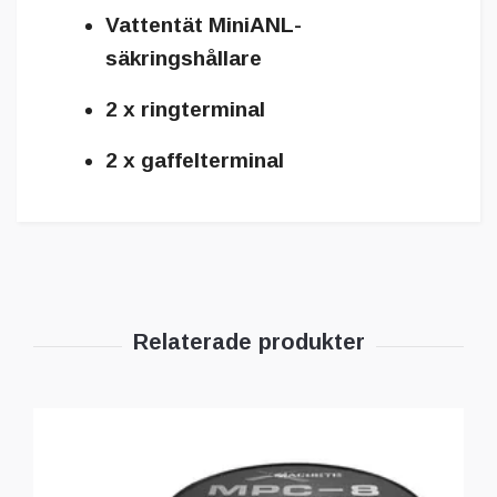
Vattentät MiniANL-
säkringshållare
2 x ringterminal
2 x gaffelterminal