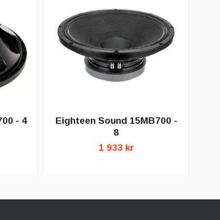
Ei
00 - 4
Eighteen Sound 15MB700 -
8
1 933 kr