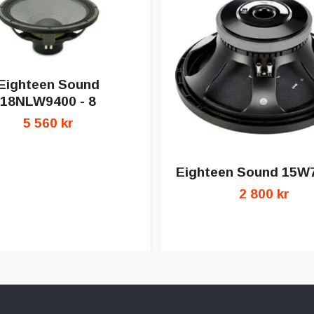
Eighteen Sound
18NLW9400 - 8
5 560 kr
Eighteen Sound 15W7
2 800 kr