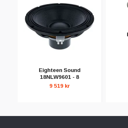
Eighteen Sound
18NLW9601 - 8
9 519 kr