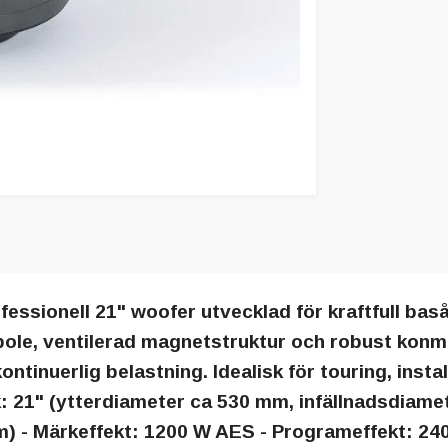
essionell 21" woofer utvecklad för kraftfull baså
le, ventilerad magnetstruktur och robust konmat
ontinuerlig belastning. Idealisk för touring, ins
k: 21" (ytterdiameter ca 530 mm, infällnadsdiam
1 m) - Märkeffekt: 1200 W AES - Programeffekt: 24