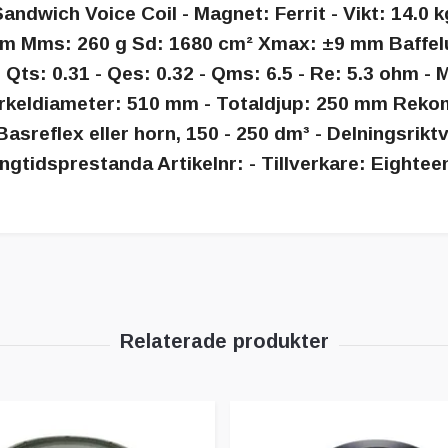
ndwich Voice Coil - Magnet: Ferrit - Vikt: 14.0 k
ohm Mms: 260 g Sd: 1680 cm² Xmax: ±9 mm Baffel
Qts: 0.31 - Qes: 0.32 - Qms: 6.5 - Re: 5.3 ohm -
cirkeldiameter: 510 mm - Totaldjup: 250 mm Rek
asreflex eller horn, 150 - 250 dm³ - Delningsriktvä
ngtidsprestanda Artikelnr: - Tillverkare: Eightee