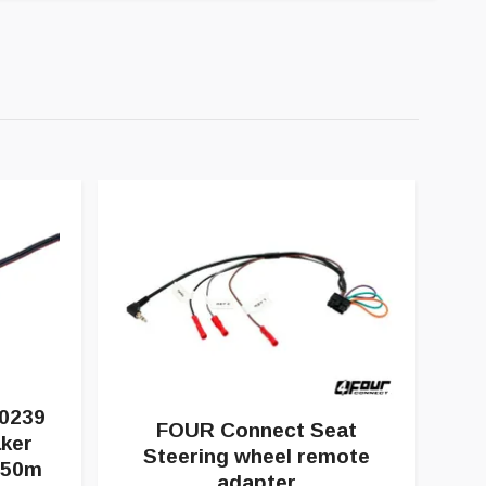
I
0239
FOUR Connect Seat
ker
Steering wheel remote
250m
adapter