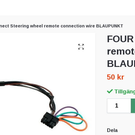
ect Steering wheel remote connection wire BLAUPUNKT
FOUR 
remot
BLAU
50 kr
Tillgäng
Dela