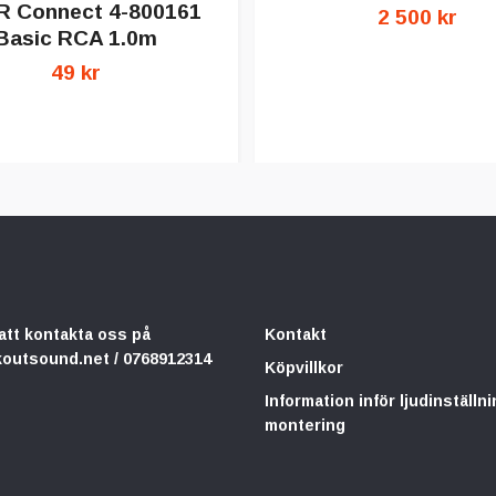
 Connect 4-800161
2 500 kr
Basic RCA 1.0m
49 kr
att kontakta oss på
Kontakt
koutsound.net
/ 0768912314
Köpvillkor
Information inför ljudinställni
montering